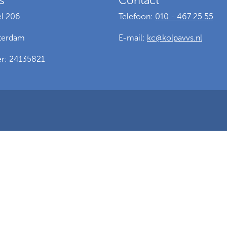
s
Contact
l 206
Telefoon:
010 - 467 25 55
terdam
E-mail:
kc@kolpavvs.nl
: 24135821