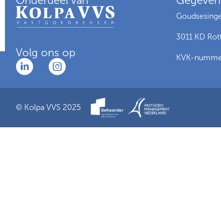
Onderdeel van
Gegeven
Contactinformatie
Goudsesinge
3011 KD Rot
Volg ons op
KVK-nummer
© Kolpa VVS 2025
Voorwaarden
Privacy
Cookies