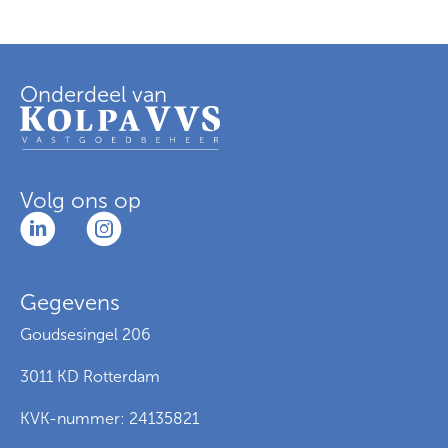
Onderdeel van
Contactinformatie
Volg ons op
Gegevens
Goudsesingel 206
3011 KD Rotterdam
KVK-nummer: 24135821