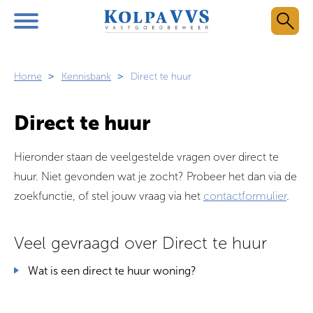
Naar de homepage
Ga naar Hoofd
Home
Kennisbank
Direct te huur
Naar hoofdinhoud
Naar hoofdnavigatiemenu
Naar zoeken
Direct te huur
Hieronder staan de veelgestelde vragen over direct te
huur. Niet gevonden wat je zocht? Probeer het dan via de
zoekfunctie, of stel jouw vraag via het
contactformulier
.
Veel gevraagd over Direct te huur
Wat is een direct te huur woning?