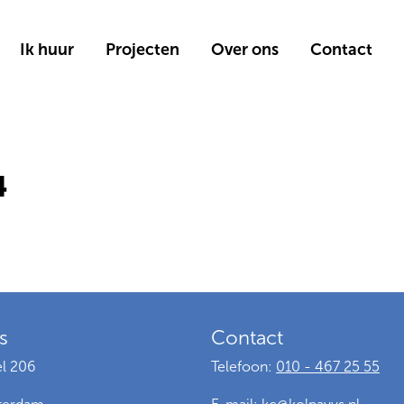
Ik huur
Projecten
Over ons
Contact
4
s
Contact
l 206
Telefoon:
010 - 467 25 55